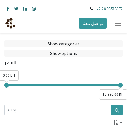
+212 8 08 51 56 72
تواصل معنا
Show categories
Show options
السعر
0.00 DH
13,990.00 DH