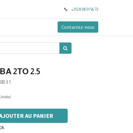
+212 8 08 51 56 72
Contactez-nous
BA 2TO 2.5
B 3.1
Unités
)
AJOUTER AU PANIER
ck.